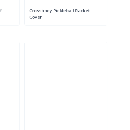
f
Crossbody Pickleball Racket
Cover
Try it Out