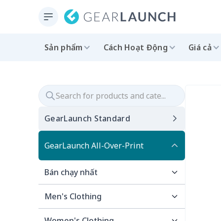
Sản phẩm
Cách Hoạt Động
Giá cả
GearLaunch Standard
GearLaunch All-Over-Print
Bán chạy nhất
Men's Clothing
Best for Summer
Women's Clothing