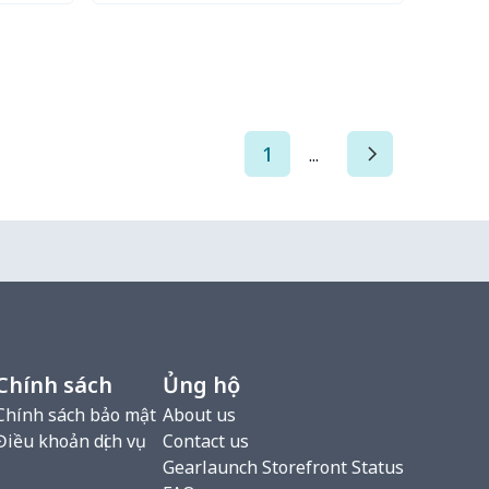
Try it Out
1
...
Chính sách
Ủng hộ
Chính sách bảo mật
About us
Điều khoản dịch vụ
Contact us
Gearlaunch Storefront Status