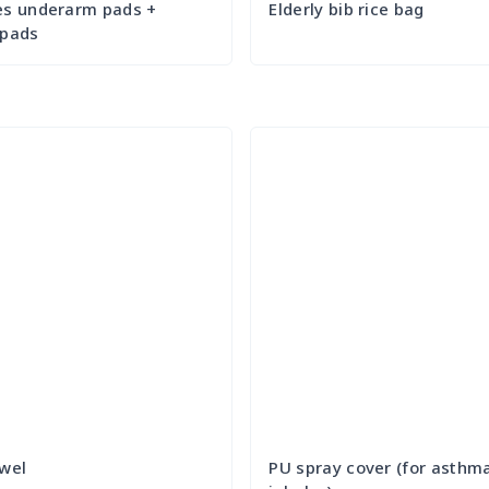
es underarm pads +
Elderly bib rice bag
 pads
Try it Out
Try it Out
owel
PU spray cover (for asthm