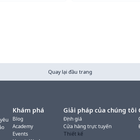
Try it Out
Try it Out
Quay lại đầu trang
Khám phá
Giải pháp của chúng tôi
Blog
Định giá
 yêu
Academy
Cửa hàng trực tuyến
ảo
Events
Thiết kế