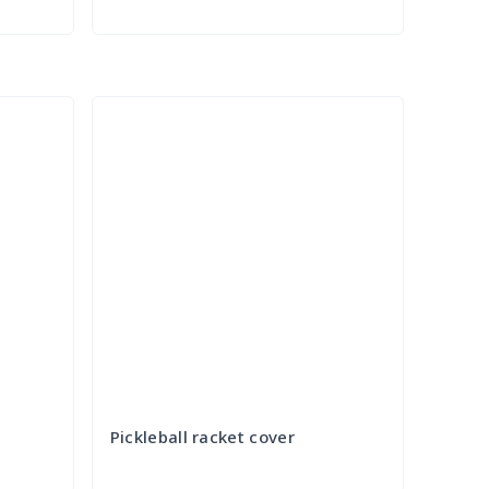
Try it Out
Pickleball racket cover