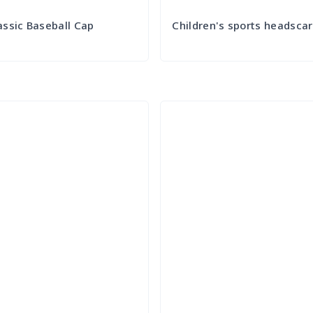
ssic Baseball Cap
Children's sports headscar
Try it Out
Try it Out