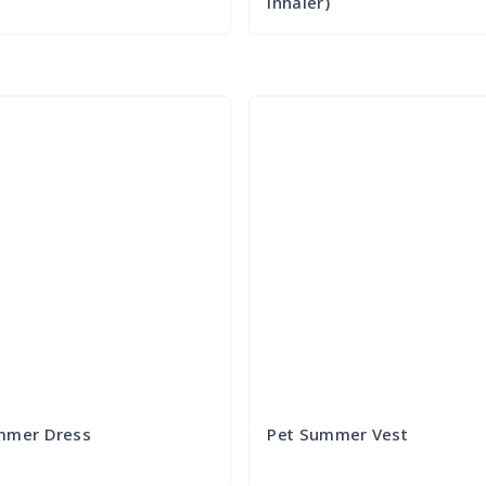
inhaler)
Try it Out
Try it Out
mmer Dress
Pet Summer Vest