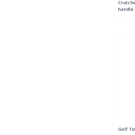
Home & Travel
Crutch
handle
Customized Hang Tags
Appliance Covers
School Bags
Hats
Bedroom & Bathroom
Car Seat Covers & More
Kitchen & Dining & Office
Car Exteriors
Daily Household
Car Interiors
Golf T