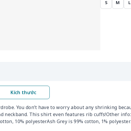
S
M
L
Kích thước
drobe. You don’t have to worry about any shrinking becaus
 neckband. This shirt even features rib cuffs!Other info
cotton, 10% polyesterAsh Grey is 99% cotton, 1% polyeste