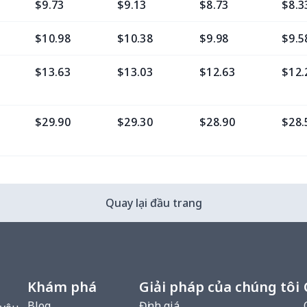
$9.73
$9.13
$8.73
$8.3
$10.98
$10.38
$9.98
$9.5
$13.63
$13.03
$12.63
$12.
$29.90
$29.30
$28.90
$28.
$17.53
$16.93
$16.53
$16.
Quay lại đầu trang
$18.23
$17.63
$17.23
$16.
$11.50
$10.90
$10.50
$10.
Khám phá
Giải pháp của chúng tôi
Blog
$11.68
$11.08
Định giá
$10.68
$10.