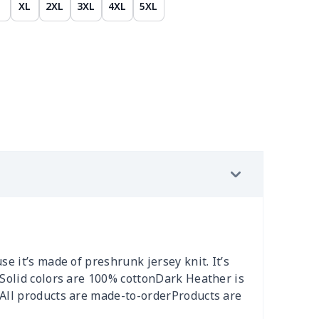
XL
2XL
3XL
4XL
5XL
e it’s made of preshrunk jersey knit. It’s
:Solid colors are 100% cottonDark Heather is
rAll products are made-to-orderProducts are