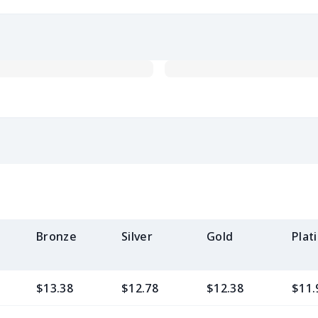
Bronze
Silver
Gold
Plat
$13.38
$12.78
$12.38
$11.