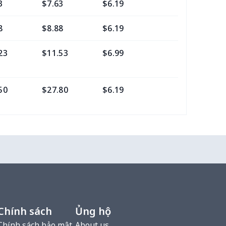
3
$7.63
$6.19
$2.15
8
$8.88
$6.19
$2.15
23
$11.53
$6.99
$3.15
50
$27.80
$6.19
$2.15
13
$15.43
$6.19
$2.15
83
$16.13
$6.19
$2.15
10
$9.40
$6.99
$3.15
Chính sách
Ủng hộ
28
Chính sách bảo mật
$9.58
About us
$6.19
$2.15