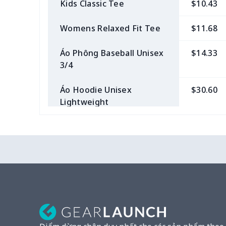
Kids Classic Tee
$10.43
Womens Relaxed Fit Tee
$11.68
Áo Phông Baseball Unisex
$14.33
3/4
Áo Hoodie Unisex
$30.60
Lightweight
Áo thun cổ chữ V Unisex
$18.23
cao cấp
Unisex Premium Triblend
$18.93
Tee
Áo dài tay Basic Unisex
$12.20
Áo Tank Top Ringspun
$12.38