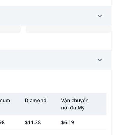
inum
Diamond
Vận chuyển
Thêm (2+)
nội địa Mỹ
98
$11.28
$6.19
$2.15