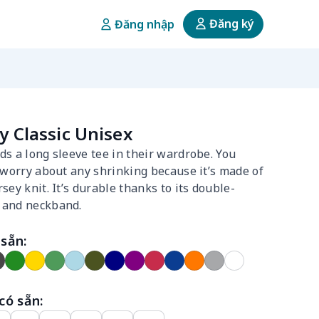
Đăng ký
Đăng nhập
y Classic Unisex
s a long sleeve tee in their wardrobe. You
 worry about any shrinking because it’s made of
sey knit. It’s durable thanks to its double-
 and neckband.
sẵn:
có sẵn: