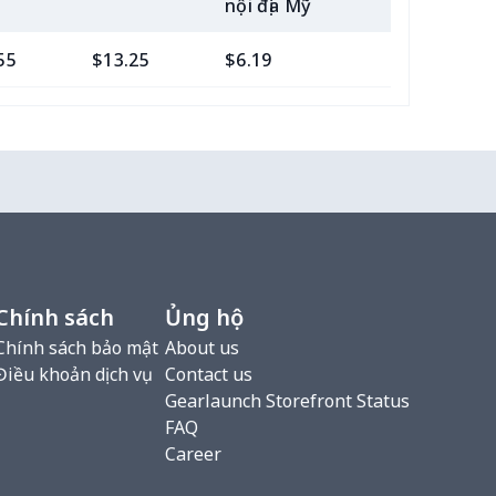
nội địa Mỹ
55
$13.25
$6.19
$4.99
Chính sách
Ủng hộ
Chính sách bảo mật
About us
Điều khoản dịch vụ
Contact us
Gearlaunch Storefront Status
FAQ
Career