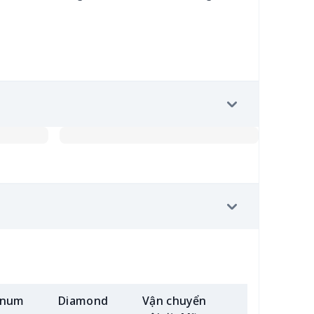
inum
Diamond
Vận chuyển
Thêm (2+)