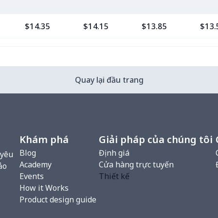
$14.35
$14.15
$13.85
$13.
Quay lại đầu trang
Khám phá
Giải pháp của chúng tôi
Blog
Định giá
 yêu
Academy
Cửa hàng trực tuyến
ảo
Events
Thiết kế
How it Works
Product design guide