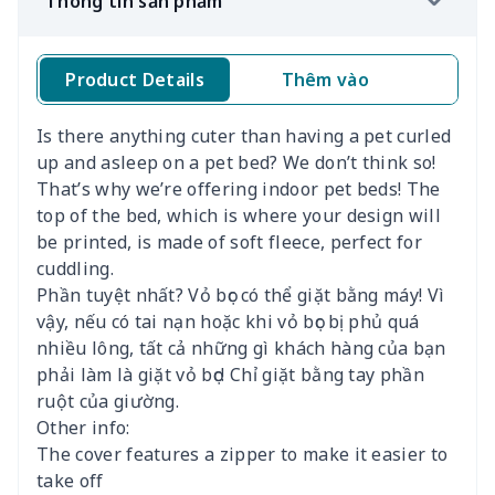
Thông tin sản phẩm
Product Details
Thêm vào
Kí
Is there anything cuter than having a pet curled
up and asleep on a pet bed? We don’t think so!
That’s why we’re offering indoor pet beds! The
top of the bed, which is where your design will
be printed, is made of soft fleece, perfect for
cuddling.
Phần tuyệt nhất? Vỏ bọc có thể giặt bằng máy! Vì
vậy, nếu có tai nạn hoặc khi vỏ bọc bị phủ quá
nhiều lông, tất cả những gì khách hàng của bạn
phải làm là giặt vỏ bọc! Chỉ giặt bằng tay phần
ruột của giường.
Other info:
The cover features a zipper to make it easier to
take off