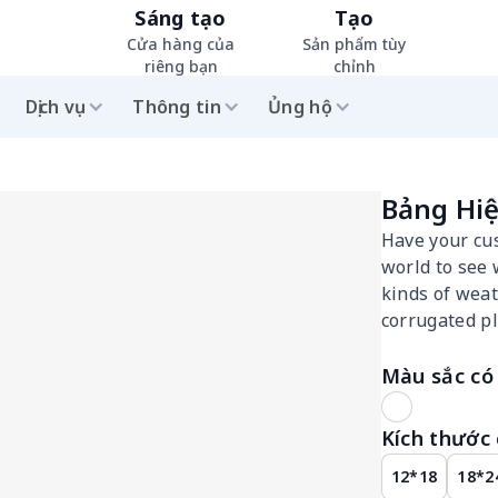
Sáng tạo
Tạo
Cửa hàng của
Sản phẩm tùy
riêng bạn
chỉnh
Dịch vụ
Thông tin
Ủng hộ
Bảng Hiệ
Have your cu
world to see 
kinds of weat
corrugated pl
Màu sắc có 
Kích thước 
12*18
18*2