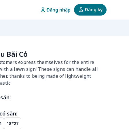
Đăng ký
Đăng nhập
u Bãi Cỏ
stomers express themselves for the entire
with a lawn sign! These signs can handle all
her, thanks to being made of lightweight
astic
sẵn:
có sẵn:
4
18*27