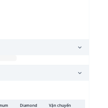
inum
Diamond
Vận chuyển
Thêm (2+)