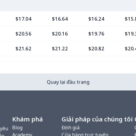
$17.04
$16.64
$16.24
$15.
$20.56
$20.16
$19.76
$19.
$21.62
$21.22
$20.82
$20.
Quay lại đầu trang
Khám phá
Giải pháp của chúng tôi
Blog
Định giá
 yêu
Academy
Cửa hàng trực tuyến
ảo