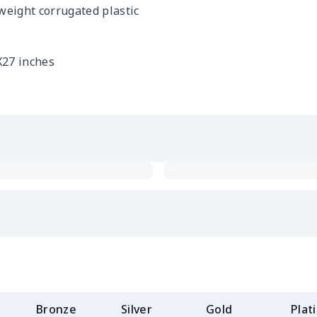
weight corrugated plastic
X27 inches
Bronze
Silver
Gold
Plat