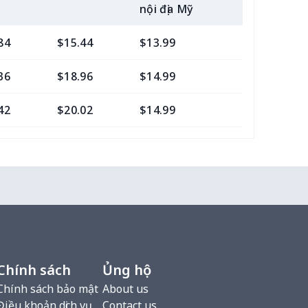
nội địa Mỹ
84
$15.44
$13.99
$14.99
36
$18.96
$14.99
$15.99
42
$20.02
$14.99
$15.99
Chính sách
Ủng hộ
Chính sách bảo mật
About us
Điều khoản dịch vụ
Contact us