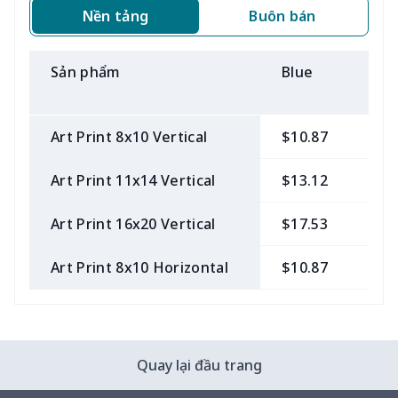
Nền tảng
Buôn bán
Sản phẩm
Blue
B
Art Print 8x10 Vertical
$10.87
$
Art Print 11x14 Vertical
$13.12
$
Art Print 16x20 Vertical
$17.53
$
Art Print 8x10 Horizontal
$10.87
$
Quay lại đầu trang