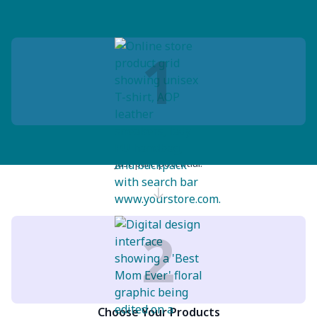
Cách Hoạt Động
1
Sign Up for Free
Create your store in minutes no upfront costs, no hidden fees.
Just pure potential.
2
Choose Your Products