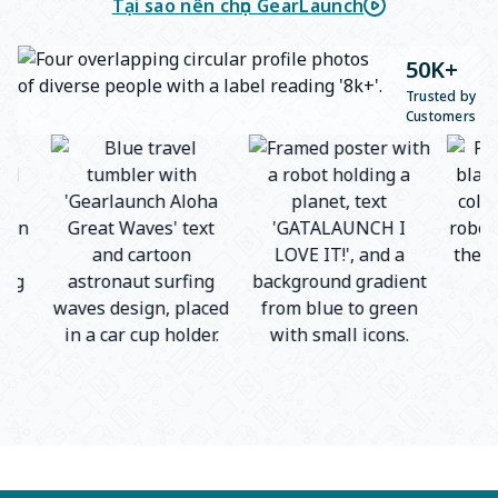
Tại sao nên chọn GearLaunch
50K+
Trusted by
Customers